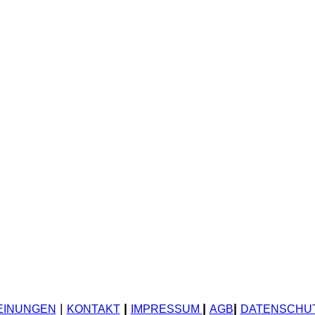
|
|
|
|
EINUNGEN
KONTAKT
IMPRESSUM
AGB
DATENSCHU